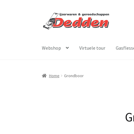
Ga
Ga
door
naar
naar
de
navigatie
inhoud
Webshop
Virtuele tour
Gasfless
Home
Grondboor
G