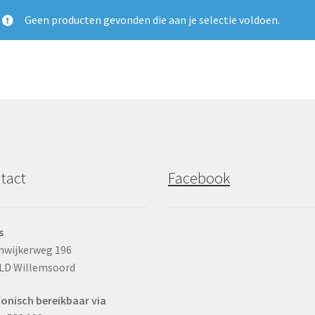
Geen producten gevonden die aan je selectie voldoen.
tact
Facebook
s
nwijkerweg 196
LD Willemsoord
fonisch bereikbaar via