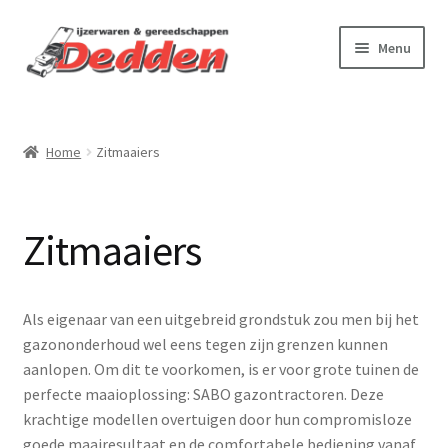
Ga
Ga
Menu
door
naar
naar
de
Webshop
navigatie
inhoud
Home
Zitmaaiers
Virtuele tour
Onderhoud & reparatie
Zitmaaiers
Betalen & verzenden
Contact
Als eigenaar van een uitgebreid grondstuk zou men bij het
gazononderhoud wel eens tegen zijn grenzen kunnen
Over ons
aanlopen. Om dit te voorkomen, is er voor grote tuinen de
perfecte maaioplossing: SABO gazontractoren. Deze
krachtige modellen overtuigen door hun compromisloze
goede maairesultaat en de comfortabele bediening vanaf