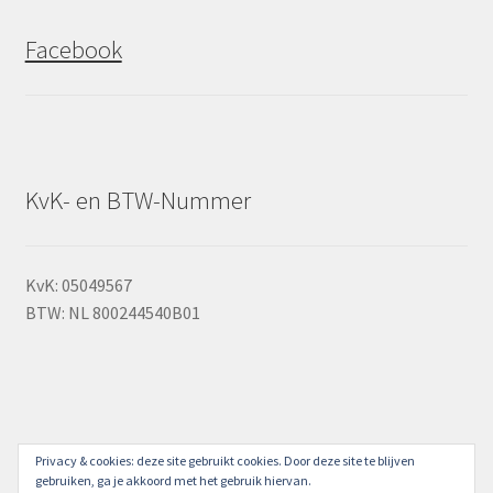
Facebook
KvK- en BTW-Nummer
KvK: 05049567
BTW: NL 800244540B01
Privacy & cookies: deze site gebruikt cookies. Door deze site te blijven
© Dedden ijzerwaren en gereedschappen 2026
gebruiken, ga je akkoord met het gebruik hiervan.