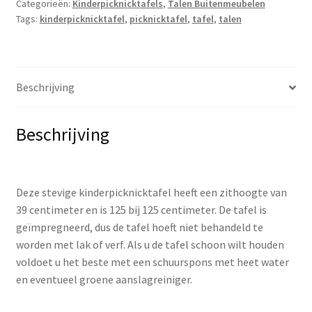
Categorieën:
Kinderpicknicktafels
,
Talen Buitenmeubelen
Tags:
kinderpicknicktafel
,
picknicktafel
,
tafel
,
talen
Beschrijving
Beschrijving
Deze stevige kinderpicknicktafel heeft een zithoogte van
39 centimeter en is 125 bij 125 centimeter. De tafel is
geïmpregneerd, dus de tafel hoeft niet behandeld te
worden met lak of verf. Als u de tafel schoon wilt houden
voldoet u het beste met een schuurspons met heet water
en eventueel groene aanslagreiniger.