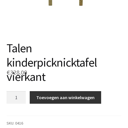
Talen
kinderpicknicktafel
€
328.00
vierkant
Talen
Toevoegen aan winkelwagen
kinderpicknicktafel
vierkant
aantal
SKU:
0416