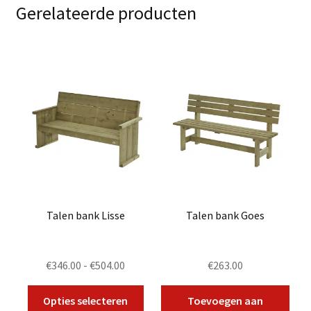
Gerelateerde producten
Talen bank Lisse
Talen bank Goes
Prijsklasse:
€
346.00
-
€
504.00
€
263.00
€346.00
Dit
tot
Opties selecteren
Toevoegen aan
product