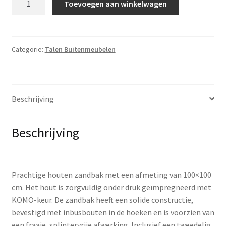
Toevoegen aan winkelwagen
vierkant,
met
deksel
aantal
Categorie:
Talen Buitenmeubelen
Beschrijving
Beschrijving
Prachtige houten zandbak met een afmeting van 100×100
cm. Het hout is zorgvuldig onder druk geïmpregneerd met
KOMO-keur. De zandbak heeft een solide constructie,
bevestigd met inbusbouten in de hoeken en is voorzien van
een fraaie, splintervrije afwerking. Inclusief een tweedelig