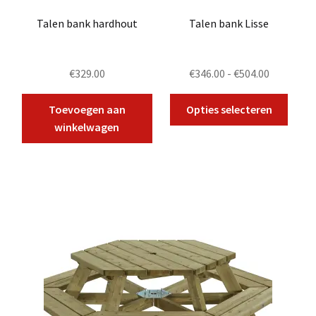
Talen bank hardhout
Talen bank Lisse
Prijsklass
€
329.00
€
346.00
-
€
504.00
€346.00
Dit
tot
Toevoegen aan
Opties selecteren
produ
€504.00
winkelwagen
heeft
meer
variat
Deze
optie
kan
geko
word
op
de
produ