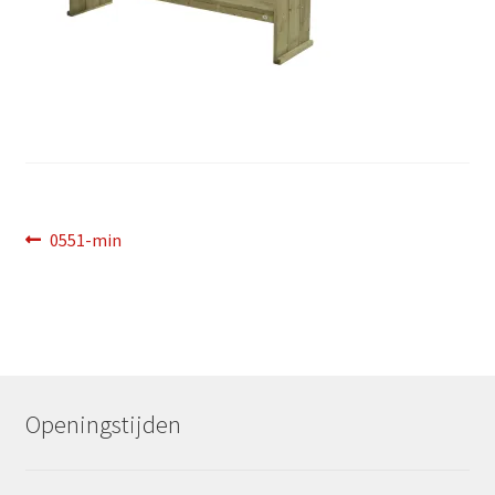
Bericht
Vorig
0551-min
bericht:
navigatie
Openingstijden