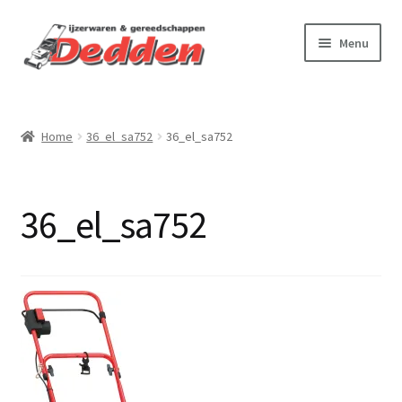
Ga
Ga
Menu
door
naar
naar
de
Webshop
navigatie
inhoud
Home
36_el_sa752
36_el_sa752
Virtuele tour
Onderhoud & reparatie
36_el_sa752
Betalen & verzenden
Contact
Over ons