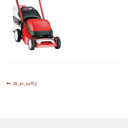
Bericht
Vorig
36_el_sa752
bericht:
navigatie