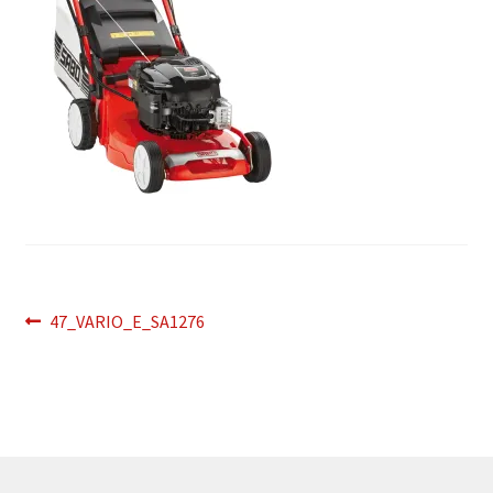
Bericht
Vorig
47_VARIO_E_SA1276
bericht:
navigatie