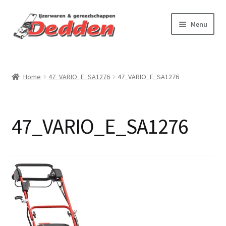
Ga
Ga
Menu
door
naar
naar
de
Webshop
navigatie
inhoud
Home
47_VARIO_E_SA1276
47_VARIO_E_SA1276
Virtuele tour
Onderhoud & reparatie
47_VARIO_E_SA1276
Betalen & verzenden
Contact
Over ons