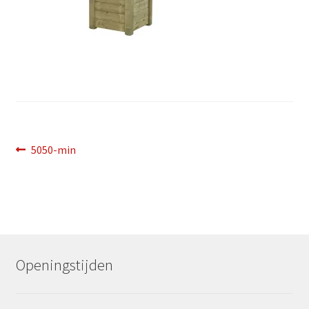
Bericht
Vorig
5050-min
bericht:
navigatie
Openingstijden