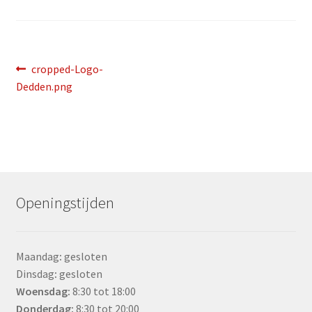
Bericht
Vorig
cropped-Logo-
bericht:
Dedden.png
navigatie
Openingstijden
Maandag
:
gesloten
Dinsdag
:
gesloten
Woensdag
:
8:30 tot 18:00
Donderdag:
8:30 tot 20:00