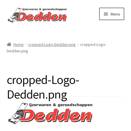
Ga
Ga
Menu
door
naar
naar
de
Webshop
navigatie
inhoud
Home
cropped-Logo-Dedden.png
cropped-Logo-
Virtuele tour
Dedden.png
Onderhoud & reparatie
cropped-Logo-
Betalen & verzenden
Dedden.png
Contact
Over ons