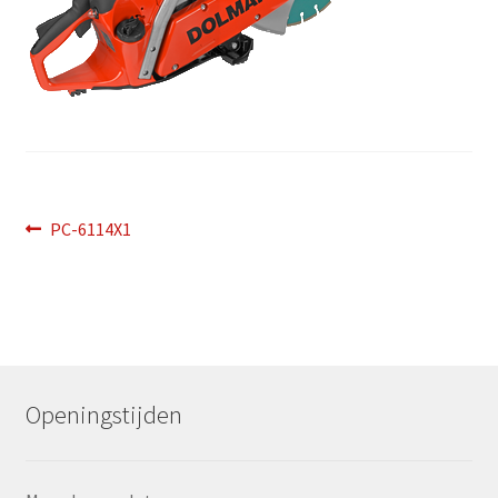
Bericht
Vorig
PC-6114X1
bericht:
navigatie
Openingstijden