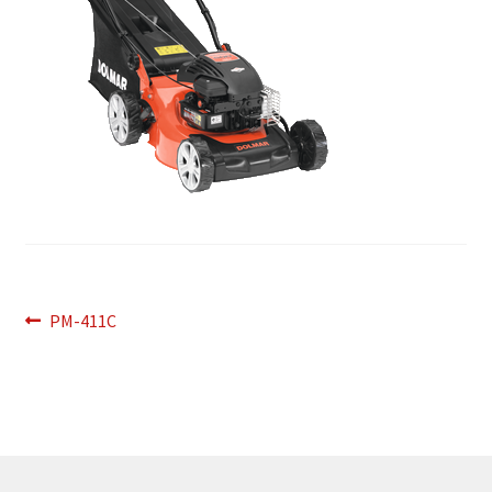
Bericht
Vorig
PM-411C
bericht:
navigatie